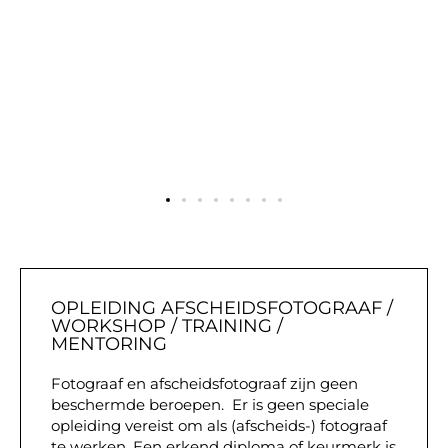
Jac
OPLEIDING AFSCHEIDSFOTOGRAAF /
WORKSHOP / TRAINING /
MENTORING
Fotograaf en afscheidsfotograaf zijn geen
beschermde beroepen. Er is geen speciale
opleiding vereist om als (afscheids-) fotograaf
te werken. Een erkend diploma of keurmerk is