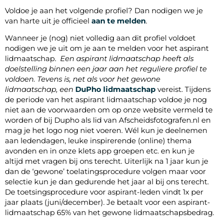
Voldoe je aan het volgende profiel? Dan nodigen we je
van harte uit je officieel
aan te melden
.
Wanneer je (nog) niet volledig aan dit profiel voldoet
nodigen we je uit om je aan te melden voor het aspirant
lidmaatschap.
Een aspirant lidmaatschap heeft als
doelstelling binnen een jaar aan het reguliere profiel te
voldoen. Tevens is, net als voor het gewone
lidmaatschap, een
DuPho lidmaatschap
vereist. Tijdens
de periode van het aspirant lidmaatschap voldoe je nog
niet aan de voorwaarden om op onze website vermeld te
worden of bij Dupho als lid van Afscheidsfotografen.nl en
mag je het logo nog niet voeren. Wél kun je deelnemen
aan ledendagen, leuke inspirerende (online) thema
avonden en in onze klets app groepen etc. en kun je
altijd met vragen bij ons terecht. Uiterlijk na 1 jaar kun je
dan de ‘gewone’ toelatingsprocedure volgen maar voor
selectie kun je dan gedurende het jaar al bij ons terecht.
De toetsingsprocedure voor aspirant-leden vindt 1x per
jaar plaats (juni/december). Je betaalt voor een aspirant-
lidmaatschap 65% van het gewone lidmaatschapsbedrag.