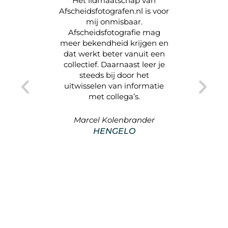
uren van
Het lidmaatschap van
Het i
ele
Afscheidsfotografen.nl is voor
werken
nog niet
mij onmisbaar.
precies
nd is.
Afscheidsfotografie mag
Inspi
 mensen
meer bekendheid krijgen en
onde
grip
dat werkt beter vanuit een
niet eens
collectief. Daarnaast leer je
afschei
het voor
steeds bij door het
de 
 te zijn
uitwisselen van informatie
Nederla
afen.nl.
met collega’s.
ni
f kunnen
tegenko
fie meer
helemaal
Marcel Kolenbrander
brengen.
om fot
HENGELO
euk en
bruilof
ntact te
zou b
a’s en
vanzelfs
selen.
Samen 
afscheid
de beke
M