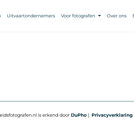
n
Uitvaartondernemers
Voor fotografen
Over ons
eidsfotografen.nl is erkend door
DuPho
|
Privacyverklaring